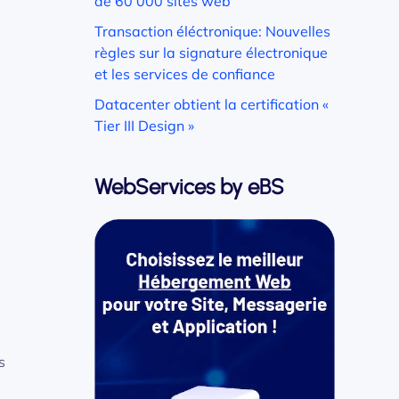
de 60 000 sites web
Transaction éléctronique: Nouvelles
règles sur la signature électronique
et les services de confiance
Datacenter obtient la certification «
Tier III Design »
WebServices by eBS
s