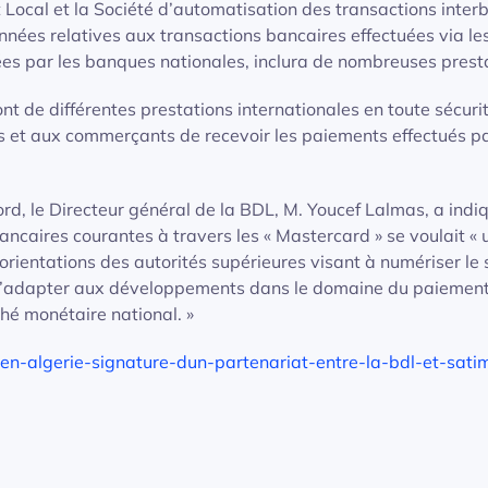
ocal et la Société d’automatisation des transactions inter
onnées relatives aux transactions bancaires effectuées via le
ées par les banques nationales, inclura de nombreuses prest
ont de différentes prestations internationales en toute sécuri
s et aux commerçants de recevoir les paiements effectués p
d, le Directeur général de la BDL, M. Youcef Lalmas, a indi
ancaires courantes à travers les « Mastercard » se voulait « 
rientations des autorités supérieures visant à numériser le 
à s’adapter aux développements dans le domaine du paiemen
ché monétaire national. »
n-algerie-signature-dun-partenariat-entre-la-bdl-et-sati