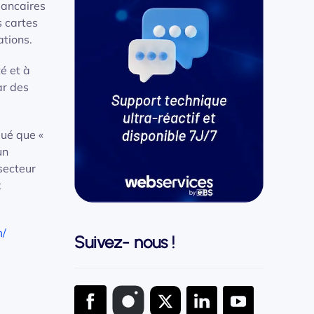
bancaires
s cartes
ations.
té et à
ar des
qué que «
un
secteur
t
m/
Suivez- nous !