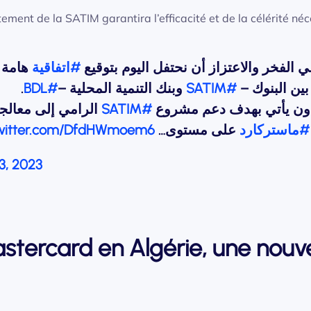
tement de la SATIM garantira l’efficacité et de la célérité né
 الفخر والاعتزاز أن نحتفل اليوم بتوقيع
#اتفاقية
هامة ت
.
#BDL
وبنك التنمية المحلية –
#SATIM
ية بين البنوك
الرامي إلى معالجة 
#SATIM
عاون يأتي بهدف دعم مشروع
twitter.com/DfdHWmoem6
على مستوى…
#ماستركارد
3, 2023
stercard en Algérie, une nouve