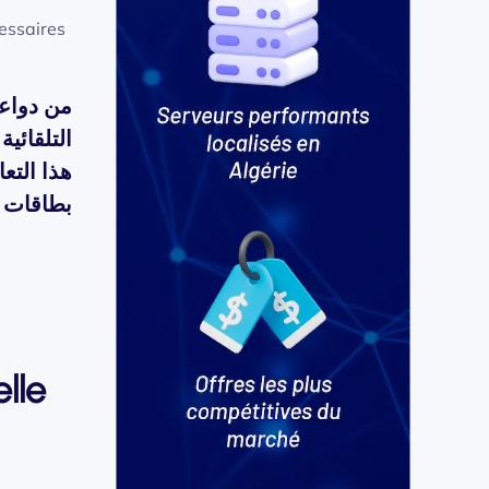
cessaires
من دواعي
التلقائ –
هذا الت
بطاقات
lle