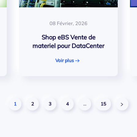
08 Février, 2026
Shop eBS Vente de
materiel pour DataCenter
Voir plus
1
2
3
4
…
15