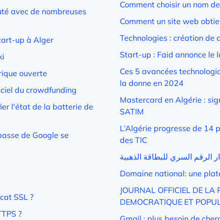
Comment choisir un nom de
eauté avec de nombreuses
Comment un site web obtient
Technologies : création de 
tart-up à Alger
Start-up : Faid annonce le 
ki
Ces 5 avancées technologi
rique ouverte
la donne en 2024
iciel du crowdfunding
Mastercard en Algérie : sig
ier l'état de la batterie de
SATIM
L’Algérie progresse de 14 
 passe de Google se
des TIC
ر الرقم السري للبطاقة الذهبية
Domaine national: une pla
JOURNAL OFFICIEL DE LA
icat SSL ?
DEMOCRATIQUE ET POPU
TTPS ?
Gmail : plus besoin de che