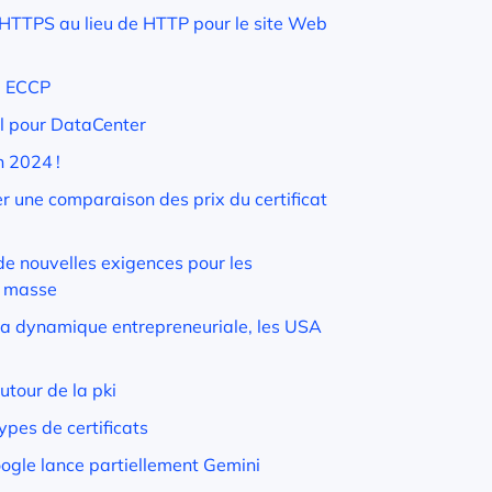
r HTTPS au lieu de HTTP pour le site Web
الرسوم المتعلقة #بفضاء الزبون ECCP
l pour DataCenter
n 2024 !
er une comparaison des prix du certificat
e nouvelles exigences pour les
n masse
 la dynamique entrepreneuriale, les USA
tour de la pki
ypes de certificats
ogle lance partiellement Gemini