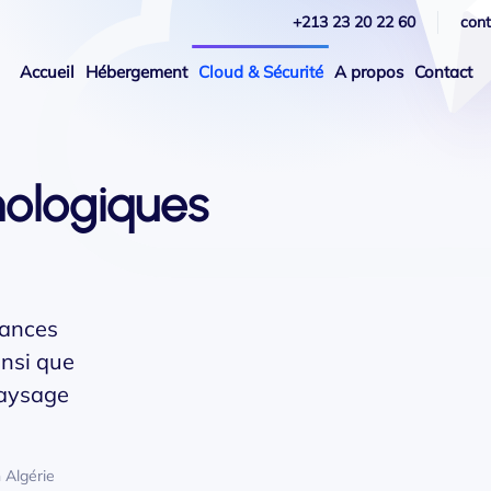
+213 23 20 22 60
con
Accueil
Hébergement
Cloud & Sécurité
A propos
Contact
nologiques
dances
insi que
paysage
 Algérie