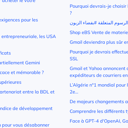
r acheter le vôtre
Pourquoi devrais-je choisi
?
exigences pour les
Shop eBS Vente de materie
 entrepreneuriale, les USA
Gmail deviendra plus sûr e
Pourquoi je devrais effectu
ficats
SSL
rtiellement Gemini
Gmail et Yahoo annoncent d
icace et mémorable ?
expéditeurs de courriers e
upérieures
L’Algérie n°1 mondial pour
artenariat entre la BDL et
2e…
De majeurs changements au
’indice de développement
Comprendre les différents t
Face à GPT-4 d'OpenAI, Go
on pour vous désabonner