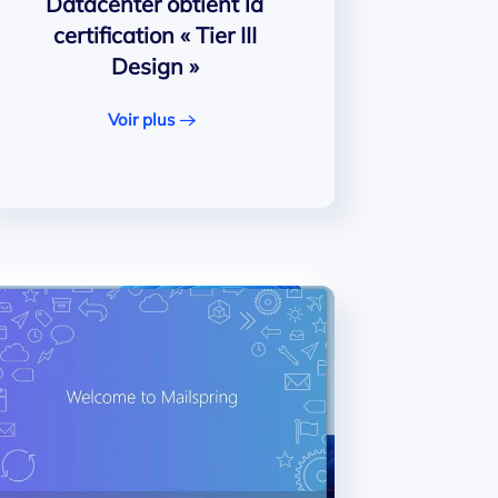
Datacenter obtient la
certification « Tier III
Design »
Voir plus