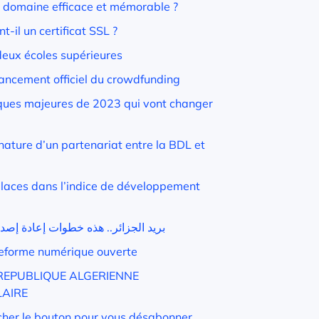
 domaine efficace et mémorable ?
-il un certificat SSL ?
deux écoles supérieures
lancement officiel du crowdfunding
ques majeures de 2023 qui vont changer
nature d’un partenariat entre la BDL et
places dans l’indice de développement
بريد الجزائر.. هذه خطوات إعادة إصدا
teforme numérique ouverte
 REPUBLIQUE ALGERIENNE
LAIRE
rcher le bouton pour vous désabonner