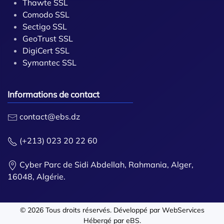
Thawte SSL
Comodo SSL
Sectigo SSL
GeoTrust SSL
DigiCert SSL
Symantec SSL
Informations de contact
contact@ebs.dz
(+213) 023 20 22 60
Cyber Parc de Sidi Abdellah, Rahmania, Alger,
16048, Algérie.
©
2026
Tous droits réservés. Développé par
WebServices
Hébergé par
eBS
.