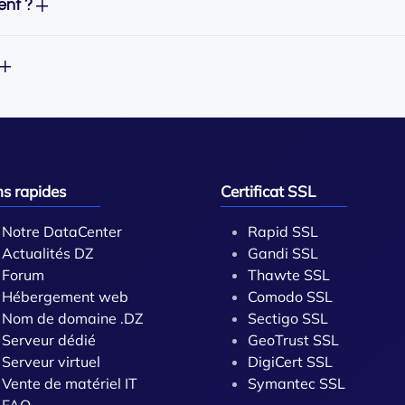
uent ?
ns rapides
Certificat SSL
Notre DataCenter
Rapid SSL
Actualités DZ
Gandi SSL
Forum
Thawte SSL
Hébergement web
Comodo SSL
Nom de domaine .DZ
Sectigo SSL
Serveur dédié
GeoTrust SSL
Serveur virtuel
DigiCert SSL
Vente de matériel IT
Symantec SSL
FAQ