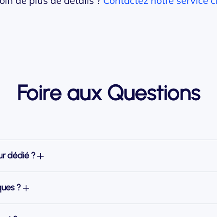
oin de plus de détails ?
Contactez notre service c
Foire aux Questions
eur dédié ?
ques ?