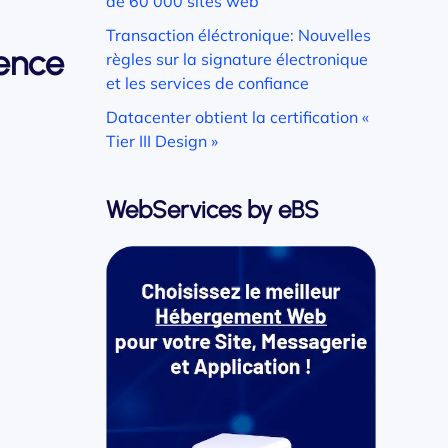
de 60 000 sites web
Transaction éléctronique: Nouvelles
rence
règles sur la signature électronique
et les services de confiance
Datacenter obtient la certification «
Tier III Design »
WebServices by eBS