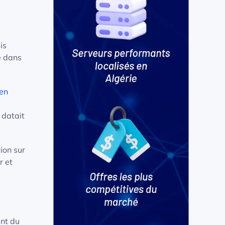
is
e dans
ien
 datait
ion sur
r et
ant du