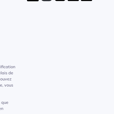
ification
élais de
 pouvez
ue, vous
n que
en