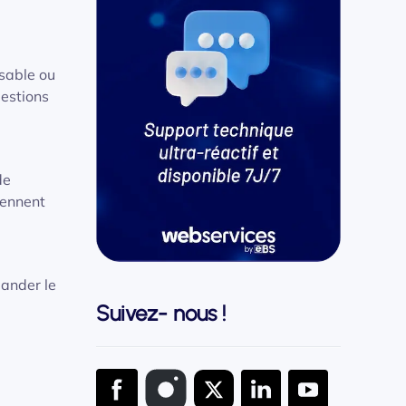
sable ou
uestions
de
rennent
mander le
Suivez- nous !