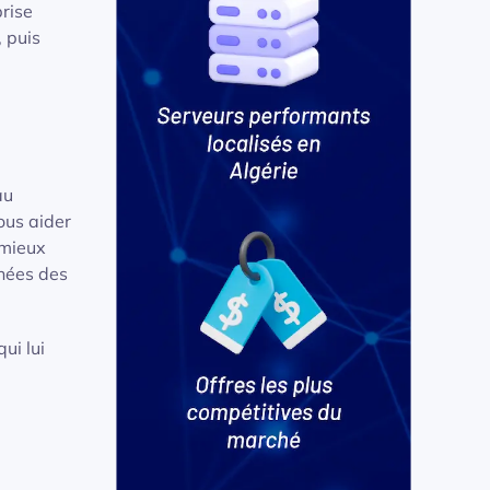
prise
, puis
au
ous aider
 mieux
nnées des
ui lui