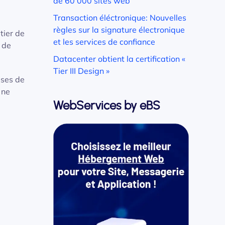
de 60 000 sites web
Transaction éléctronique: Nouvelles
règles sur la signature électronique
tier de
et les services de confiance
s de
Datacenter obtient la certification «
Tier III Design »
ises de
 ne
WebServices by eBS