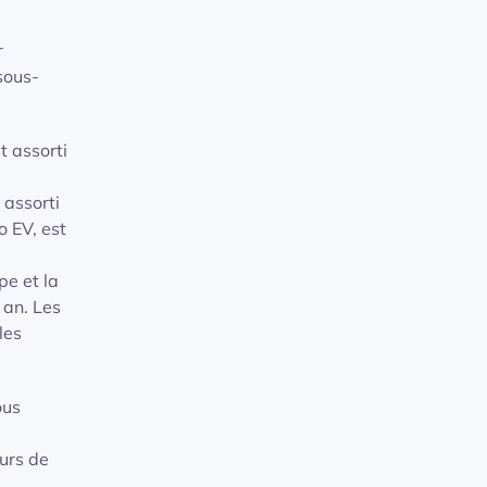
r
sous-
t assorti
 assorti
o EV, est
pe et la
 an. Les
les
ous
eurs de