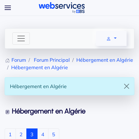
Accéder au contenu principal
Forum
Forum Principal
Hébergement en Algérie
Hébergement en Algérie
Hébergement en Algérie
Hébergement en Algérie
1
2
3
4
5