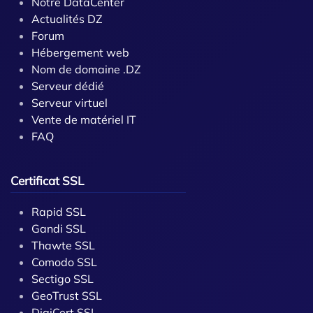
Notre DataCenter
Actualités DZ
Forum
Hébergement web
Nom de domaine .DZ
Serveur dédié
Serveur virtuel
Vente de matériel IT
FAQ
Certificat SSL
Rapid SSL
Gandi SSL
Thawte SSL
Comodo SSL
Sectigo SSL
GeoTrust SSL
DigiCert SSL