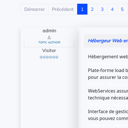
Démarrer
Précédent
1
2
3
4
5
admin
Hébergeur Web en
TOPIC AUTHOR
Visitor
Hébergement web à
Hébergeur Web en 
Plate-forme load b
pour assurer la co
Algérie, Hébergeu
WebServices assure
technique nécessa
en Algérie, Héber
Interface de gestio
vous pouvez comm
Hébergeur Web en 