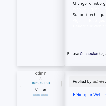
Changer d'héberge
Web en Algérie, H
Support technique
Algérie, Hébergeu
Hébergeur Web en 
Please
Connexion
to j
admin
Replied by
admin
o
TOPIC AUTHOR
Visitor
Hébergeur Web en