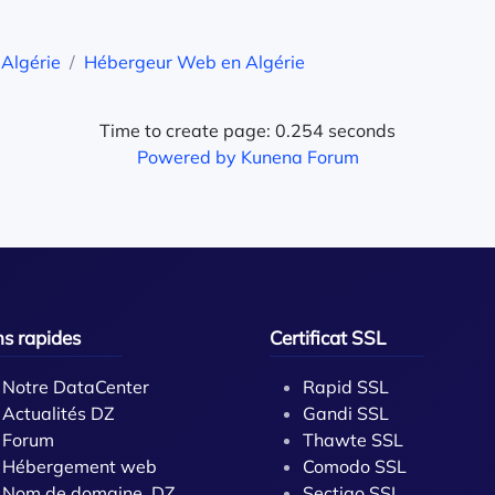
Algérie
Hébergeur Web en Algérie
Time to create page: 0.254 seconds
Powered by
Kunena Forum
ns rapides
Certificat SSL
Notre DataCenter
Rapid SSL
Actualités DZ
Gandi SSL
Forum
Thawte SSL
Hébergement web
Comodo SSL
Nom de domaine .DZ
Sectigo SSL