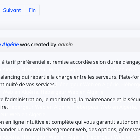
Suivant
Fin
 Algérie
was created by
admin
 tarif préférentiel et remise accordée selon durée d’eng
Algérie, Hébergeur Web en Algérie, Hébergeur Web en Alg
alancing qui répartie la charge entre les serveurs. Plate-f
ntinuité de vos services.
Hébergeur Web en Algérie, Héberg
r Web en Algérie, Hébergeur Web en Algérie,
 l'administration, le monitoring, la maintenance et la séc
ire.
Hébergeur Web en Algérie, Hébergeur Web en Algérie,
geur Web en Algérie,
n en ligne intuitive et complète qui vous garantit autonomie,
ander un nouvel hébergement web, des options, gérer vo
Algérie, Hébergeur Web en Algérie, Hébergeur Web en Alg