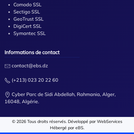
Comodo SSL
Sectigo SSL
GeoTrust SSL
DigiCert SSL
Symantec SSL
Informations de contact
contact@ebs.dz
(+213) 023 20 22 60
Cyber Parc de Sidi Abdellah, Rahmania, Alger,
16048, Algérie.
©
2026
Tous droits réservés. Développé par
WebServices
Hébergé par
eBS
.