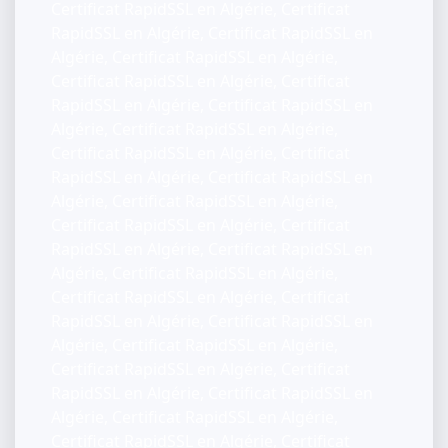
Certificat RapidSSL en Algérie, Certificat
RapidSSL en Algérie, Certificat RapidSSL en
Algérie, Certificat RapidSSL en Algérie,
Certificat RapidSSL en Algérie, Certificat
RapidSSL en Algérie, Certificat RapidSSL en
Algérie, Certificat RapidSSL en Algérie,
Certificat RapidSSL en Algérie, Certificat
RapidSSL en Algérie, Certificat RapidSSL en
Algérie, Certificat RapidSSL en Algérie,
Certificat RapidSSL en Algérie, Certificat
RapidSSL en Algérie, Certificat RapidSSL en
Algérie, Certificat RapidSSL en Algérie,
Certificat RapidSSL en Algérie, Certificat
RapidSSL en Algérie, Certificat RapidSSL en
Algérie, Certificat RapidSSL en Algérie,
Certificat RapidSSL en Algérie, Certificat
RapidSSL en Algérie, Certificat RapidSSL en
Algérie, Certificat RapidSSL en Algérie,
Certificat RapidSSL en Algérie, Certificat