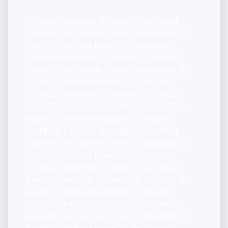
Certificat RapidSSL en Algérie, Certificat
RapidSSL en Algérie, Certificat RapidSSL en
Algérie, Certificat RapidSSL en Algérie,
Certificat RapidSSL en Algérie, Certificat
RapidSSL en Algérie, Certificat RapidSSL en
Algérie, Certificat RapidSSL en Algérie,
Certificat RapidSSL en Algérie, Certificat
RapidSSL en Algérie, Certificat RapidSSL en
Algérie, Certificat RapidSSL en Algérie,
Certificat RapidSSL en Algérie, Certificat
RapidSSL en Algérie, Certificat RapidSSL en
Algérie, Certificat RapidSSL en Algérie,
Certificat RapidSSL en Algérie, Certificat
RapidSSL en Algérie, Certificat RapidSSL en
Algérie, Certificat RapidSSL en Algérie,
Certificat RapidSSL en Algérie, Certificat
RapidSSL en Algérie, Certificat RapidSSL en