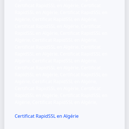
Certificat RapidSSL en Algérie, Certificat
RapidSSL en Algérie, Certificat RapidSSL en
Algérie, Certificat RapidSSL en Algérie,
Certificat RapidSSL en Algérie, Certificat
RapidSSL en Algérie, Certificat RapidSSL en
Algérie, Certificat RapidSSL en Algérie,
Certificat RapidSSL en Algérie, Certificat
RapidSSL en Algérie, Certificat RapidSSL en
Algérie, Certificat RapidSSL en Algérie,
Certificat RapidSSL en Algérie, Certificat
RapidSSL en Algérie, Certificat RapidSSL en
Algérie, Certificat RapidSSL en Algérie,
Certificat RapidSSL en Algérie, Certificat
RapidSSL en Algérie, Certificat RapidSSL en
Algérie, Certificat RapidSSL en Algérie,
Certificat RapidSSL en Algérie