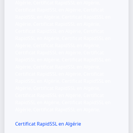
Algérie, Certificat RapidSSL en Algérie,
Certificat RapidSSL en Algérie, Certificat
RapidSSL en Algérie, Certificat RapidSSL en
Algérie, Certificat RapidSSL en Algérie,
Certificat RapidSSL en Algérie, Certificat
RapidSSL en Algérie, Certificat RapidSSL en
Algérie, Certificat RapidSSL en Algérie,
Certificat RapidSSL en Algérie, Certificat
RapidSSL en Algérie, Certificat RapidSSL en
Algérie, Certificat RapidSSL en Algérie,
Certificat RapidSSL en Algérie, Certificat
RapidSSL en Algérie, Certificat RapidSSL en
Algérie, Certificat RapidSSL en Algérie,
Certificat RapidSSL en Algérie, Certificat
RapidSSL en Algérie, Certificat RapidSSL en
Algérie, Certificat RapidSSL en Algérie,
Certificat RapidSSL en Algérie