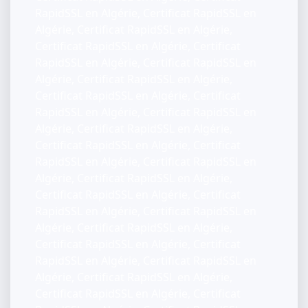
RapidSSL en Algérie, Certificat RapidSSL en
Algérie, Certificat RapidSSL en Algérie,
Certificat RapidSSL en Algérie, Certificat
RapidSSL en Algérie, Certificat RapidSSL en
Algérie, Certificat RapidSSL en Algérie,
Certificat RapidSSL en Algérie, Certificat
RapidSSL en Algérie, Certificat RapidSSL en
Algérie, Certificat RapidSSL en Algérie,
Certificat RapidSSL en Algérie, Certificat
RapidSSL en Algérie, Certificat RapidSSL en
Algérie, Certificat RapidSSL en Algérie,
Certificat RapidSSL en Algérie, Certificat
RapidSSL en Algérie, Certificat RapidSSL en
Algérie, Certificat RapidSSL en Algérie,
Certificat RapidSSL en Algérie, Certificat
RapidSSL en Algérie, Certificat RapidSSL en
Algérie, Certificat RapidSSL en Algérie,
Certificat RapidSSL en Algérie, Certificat