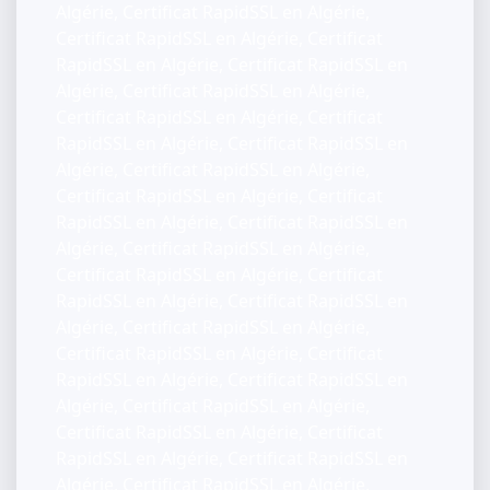
Algérie, Certificat RapidSSL en Algérie,
Certificat RapidSSL en Algérie, Certificat
RapidSSL en Algérie, Certificat RapidSSL en
Algérie, Certificat RapidSSL en Algérie,
Certificat RapidSSL en Algérie, Certificat
RapidSSL en Algérie, Certificat RapidSSL en
Algérie, Certificat RapidSSL en Algérie,
Certificat RapidSSL en Algérie, Certificat
RapidSSL en Algérie, Certificat RapidSSL en
Algérie, Certificat RapidSSL en Algérie,
Certificat RapidSSL en Algérie, Certificat
RapidSSL en Algérie, Certificat RapidSSL en
Algérie, Certificat RapidSSL en Algérie,
Certificat RapidSSL en Algérie, Certificat
RapidSSL en Algérie, Certificat RapidSSL en
Algérie, Certificat RapidSSL en Algérie,
Certificat RapidSSL en Algérie, Certificat
RapidSSL en Algérie, Certificat RapidSSL en
Algérie, Certificat RapidSSL en Algérie,