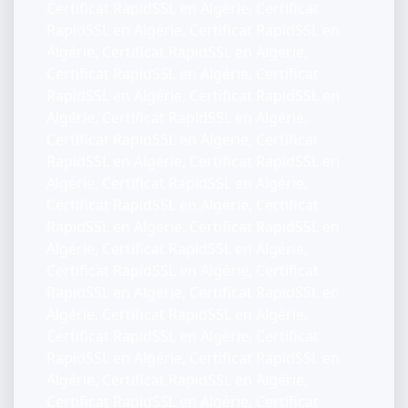
Certificat RapidSSL en Algérie, Certificat
RapidSSL en Algérie, Certificat RapidSSL en
Algérie, Certificat RapidSSL en Algérie,
Certificat RapidSSL en Algérie, Certificat
RapidSSL en Algérie, Certificat RapidSSL en
Algérie, Certificat RapidSSL en Algérie,
Certificat RapidSSL en Algérie, Certificat
RapidSSL en Algérie, Certificat RapidSSL en
Algérie, Certificat RapidSSL en Algérie,
Certificat RapidSSL en Algérie, Certificat
RapidSSL en Algérie, Certificat RapidSSL en
Algérie, Certificat RapidSSL en Algérie,
Certificat RapidSSL en Algérie, Certificat
RapidSSL en Algérie, Certificat RapidSSL en
Algérie, Certificat RapidSSL en Algérie,
Certificat RapidSSL en Algérie, Certificat
RapidSSL en Algérie, Certificat RapidSSL en
Algérie, Certificat RapidSSL en Algérie,
Certificat RapidSSL en Algérie, Certificat