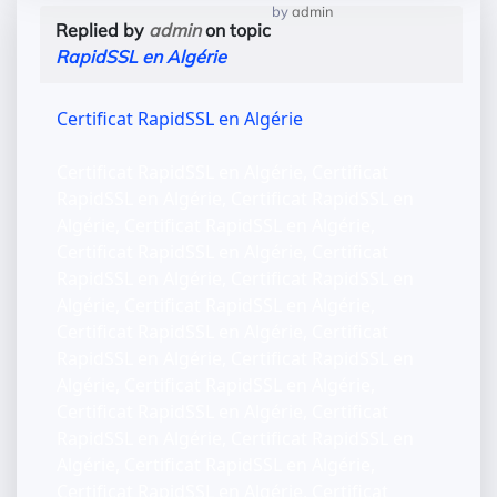
by
admin
Replied by
admin
on topic
RapidSSL en Algérie
Certificat RapidSSL en Algérie
Certificat RapidSSL en Algérie, Certificat
RapidSSL en Algérie, Certificat RapidSSL en
Algérie, Certificat RapidSSL en Algérie,
Certificat RapidSSL en Algérie, Certificat
RapidSSL en Algérie, Certificat RapidSSL en
Algérie, Certificat RapidSSL en Algérie,
Certificat RapidSSL en Algérie, Certificat
RapidSSL en Algérie, Certificat RapidSSL en
Algérie, Certificat RapidSSL en Algérie,
Certificat RapidSSL en Algérie, Certificat
RapidSSL en Algérie, Certificat RapidSSL en
Algérie, Certificat RapidSSL en Algérie,
Certificat RapidSSL en Algérie, Certificat