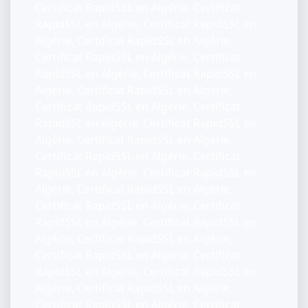
Certificat RapidSSL en Algérie, Certificat
RapidSSL en Algérie, Certificat RapidSSL en
Algérie, Certificat RapidSSL en Algérie,
Certificat RapidSSL en Algérie, Certificat
RapidSSL en Algérie, Certificat RapidSSL en
Algérie, Certificat RapidSSL en Algérie,
Certificat RapidSSL en Algérie, Certificat
RapidSSL en Algérie, Certificat RapidSSL en
Algérie, Certificat RapidSSL en Algérie,
Certificat RapidSSL en Algérie, Certificat
RapidSSL en Algérie, Certificat RapidSSL en
Algérie, Certificat RapidSSL en Algérie,
Certificat RapidSSL en Algérie, Certificat
RapidSSL en Algérie, Certificat RapidSSL en
Algérie, Certificat RapidSSL en Algérie,
Certificat RapidSSL en Algérie, Certificat
RapidSSL en Algérie, Certificat RapidSSL en
Algérie, Certificat RapidSSL en Algérie,
Certificat RapidSSL en Algérie, Certificat