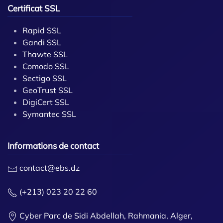
Certificat SSL
Rapid SSL
Gandi SSL
Thawte SSL
Comodo SSL
Sectigo SSL
GeoTrust SSL
DigiCert SSL
Symantec SSL
Informations de contact
contact@ebs.dz
(+213) 023 20 22 60
Cyber Parc de Sidi Abdellah, Rahmania, Alger,