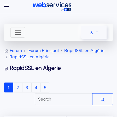
Accéder au contenu principal
Forum
Forum Principal
RapidSSL en Algérie
RapidSSL en Algérie
RapidSSL en Algérie
1
2
3
4
5