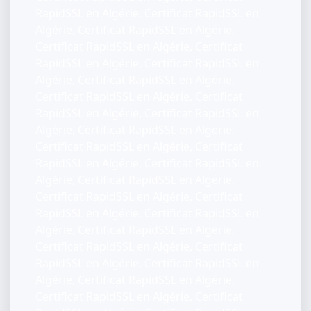
RapidSSL en Algérie, Certificat RapidSSL en
Algérie, Certificat RapidSSL en Algérie,
Certificat RapidSSL en Algérie, Certificat
RapidSSL en Algérie, Certificat RapidSSL en
Algérie, Certificat RapidSSL en Algérie,
Certificat RapidSSL en Algérie, Certificat
RapidSSL en Algérie, Certificat RapidSSL en
Algérie, Certificat RapidSSL en Algérie,
Certificat RapidSSL en Algérie, Certificat
RapidSSL en Algérie, Certificat RapidSSL en
Algérie, Certificat RapidSSL en Algérie,
Certificat RapidSSL en Algérie, Certificat
RapidSSL en Algérie, Certificat RapidSSL en
Algérie, Certificat RapidSSL en Algérie,
Certificat RapidSSL en Algérie, Certificat
RapidSSL en Algérie, Certificat RapidSSL en
Algérie, Certificat RapidSSL en Algérie,
Certificat RapidSSL en Algérie, Certificat