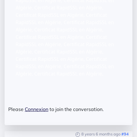
RapidSSL en Algérie, Certificat RapidSSL en
Algérie, Certificat RapidSSL en Algérie,
Certificat RapidSSL en Algérie, Certificat
RapidSSL en Algérie, Certificat RapidSSL en
Algérie, Certificat RapidSSL en Algérie,
Certificat RapidSSL en Algérie, Certificat
RapidSSL en Algérie, Certificat RapidSSL en
Algérie, Certificat RapidSSL en Algérie,
Certificat RapidSSL en Algérie, Certificat
RapidSSL en Algérie, Certificat RapidSSL en
Algérie, Certificat RapidSSL en Algérie,
Please
Connexion
to join the conversation.
8 years 6 months ago
#94