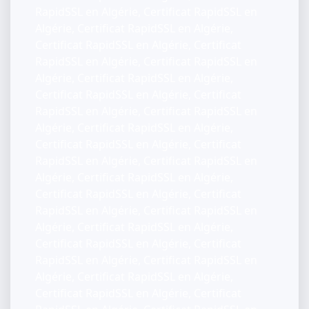
RapidSSL en Algérie, Certificat RapidSSL en
Algérie, Certificat RapidSSL en Algérie,
Certificat RapidSSL en Algérie, Certificat
RapidSSL en Algérie, Certificat RapidSSL en
Algérie, Certificat RapidSSL en Algérie,
Certificat RapidSSL en Algérie, Certificat
RapidSSL en Algérie, Certificat RapidSSL en
Algérie, Certificat RapidSSL en Algérie,
Certificat RapidSSL en Algérie, Certificat
RapidSSL en Algérie, Certificat RapidSSL en
Algérie, Certificat RapidSSL en Algérie,
Certificat RapidSSL en Algérie, Certificat
RapidSSL en Algérie, Certificat RapidSSL en
Algérie, Certificat RapidSSL en Algérie,
Certificat RapidSSL en Algérie, Certificat
RapidSSL en Algérie, Certificat RapidSSL en
Algérie, Certificat RapidSSL en Algérie,
Certificat RapidSSL en Algérie, Certificat