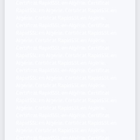
Certificat RapidSSL en Algérie, Certificat
RapidSSL en Algérie, Certificat RapidSSL en
Algérie, Certificat RapidSSL en Algérie,
Certificat RapidSSL en Algérie, Certificat
RapidSSL en Algérie, Certificat RapidSSL en
Algérie, Certificat RapidSSL en Algérie,
Certificat RapidSSL en Algérie, Certificat
RapidSSL en Algérie, Certificat RapidSSL en
Algérie, Certificat RapidSSL en Algérie,
Certificat RapidSSL en Algérie, Certificat
RapidSSL en Algérie, Certificat RapidSSL en
Algérie, Certificat RapidSSL en Algérie,
Certificat RapidSSL en Algérie, Certificat
RapidSSL en Algérie, Certificat RapidSSL en
Algérie, Certificat RapidSSL en Algérie,
Certificat RapidSSL en Algérie, Certificat
RapidSSL en Algérie, Certificat RapidSSL en
Algérie, Certificat RapidSSL en Algérie,
Certificat RapidSSL en Algérie, Certificat