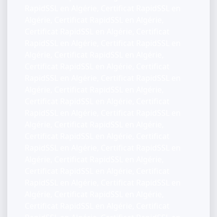
RapidSSL en Algérie, Certificat RapidSSL en
Algérie, Certificat RapidSSL en Algérie,
Certificat RapidSSL en Algérie, Certificat
RapidSSL en Algérie, Certificat RapidSSL en
Algérie, Certificat RapidSSL en Algérie,
Certificat RapidSSL en Algérie, Certificat
RapidSSL en Algérie, Certificat RapidSSL en
Algérie, Certificat RapidSSL en Algérie,
Certificat RapidSSL en Algérie, Certificat
RapidSSL en Algérie, Certificat RapidSSL en
Algérie, Certificat RapidSSL en Algérie,
Certificat RapidSSL en Algérie, Certificat
RapidSSL en Algérie, Certificat RapidSSL en
Algérie, Certificat RapidSSL en Algérie,
Certificat RapidSSL en Algérie, Certificat
RapidSSL en Algérie, Certificat RapidSSL en
Algérie, Certificat RapidSSL en Algérie,
Certificat RapidSSL en Algérie, Certificat