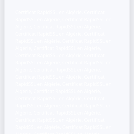
Certificat RapidSSL en Algérie, Certificat
RapidSSL en Algérie, Certificat RapidSSL en
Algérie, Certificat RapidSSL en Algérie,
Certificat RapidSSL en Algérie, Certificat
RapidSSL en Algérie, Certificat RapidSSL en
Algérie, Certificat RapidSSL en Algérie,
Certificat RapidSSL en Algérie, Certificat
RapidSSL en Algérie, Certificat RapidSSL en
Algérie, Certificat RapidSSL en Algérie,
Certificat RapidSSL en Algérie, Certificat
RapidSSL en Algérie, Certificat RapidSSL en
Algérie, Certificat RapidSSL en Algérie,
Certificat RapidSSL en Algérie, Certificat
RapidSSL en Algérie, Certificat RapidSSL en
Algérie, Certificat RapidSSL en Algérie,
Certificat RapidSSL en Algérie, Certificat
RapidSSL en Algérie, Certificat RapidSSL en