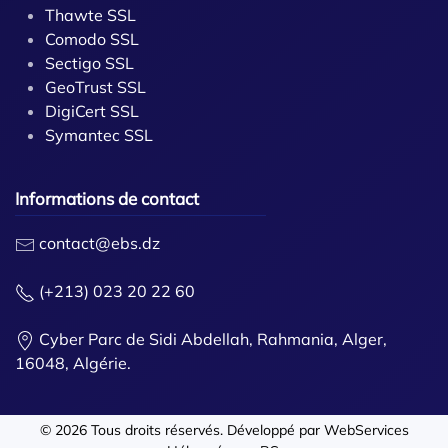
Thawte SSL
Comodo SSL
Sectigo SSL
GeoTrust SSL
DigiCert SSL
Symantec SSL
Informations de contact
contact@ebs.dz
(+213) 023 20 22 60
Cyber Parc de Sidi Abdellah, Rahmania, Alger,
16048, Algérie.
©
2026
Tous droits réservés. Développé par
WebServices