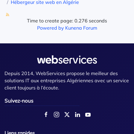
Hébergeur site web en Algérie
Time to create page: 0.276 seconds
Powered by
Kunena Forum
Depuis 2014, WebServices propose le meilleur des
solutions IT aux entreprises Algériennes avec un service
client toujours à l’écoute.
Suivez-nous
Liens rapides