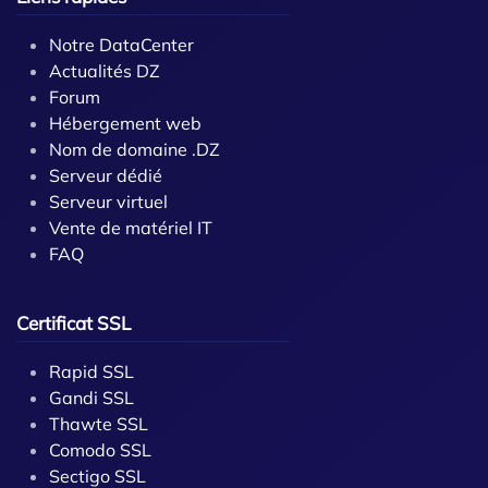
Notre DataCenter
Actualités DZ
Forum
Hébergement web
Nom de domaine .DZ
Serveur dédié
Serveur virtuel
Vente de matériel IT
FAQ
Certificat SSL
Rapid SSL
Gandi SSL
Thawte SSL
Comodo SSL
Sectigo SSL