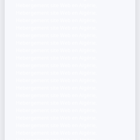
Hebergement site Web en Algérie,
Hebergement site Web en Algérie,
Hebergement site Web en Algérie,
Hebergement site Web en Algérie,
Hebergement site Web en Algérie,
Hebergement site Web en Algérie,
Hebergement site Web en Algérie,
Hebergement site Web en Algérie,
Hebergement site Web en Algérie,
Hebergement site Web en Algérie,
Hebergement site Web en Algérie,
Hebergement site Web en Algérie,
Hebergement site Web en Algérie,
Hebergement site Web en Algérie,
Hebergement site Web en Algérie,
Hebergement site Web en Algérie,
Hebergement site Web en Algérie,
Hebergement site Web en Algérie,