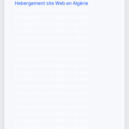
Hebergement site Web en Algérie
Hebergement site Web en Algérie,
Hebergement site Web en Algérie,
Hebergement site Web en Algérie,
Hebergement site Web en Algérie,
Hebergement site Web en Algérie,
Hebergement site Web en Algérie,
Hebergement site Web en Algérie,
Hebergement site Web en Algérie,
Hebergement site Web en Algérie,
Hebergement site Web en Algérie,
Hebergement site Web en Algérie,
Hebergement site Web en Algérie,
Hebergement site Web en Algérie,
Hebergement site Web en Algérie,
Hebergement site Web en Algérie,
Hebergement site Web en Algérie,
Hebergement site Web en Algérie,
Hebergement site Web en Algérie,