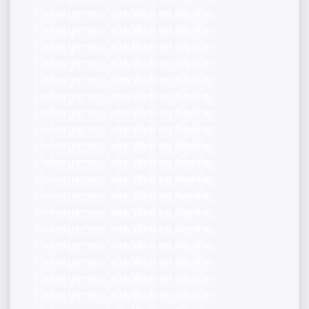
Hebergement site Web en Algérie,
Hebergement site Web en Algérie,
Hebergement site Web en Algérie,
Hebergement site Web en Algérie,
Hebergement site Web en Algérie,
Hebergement site Web en Algérie,
Hebergement site Web en Algérie,
Hebergement site Web en Algérie,
Hebergement site Web en Algérie,
Hebergement site Web en Algérie,
Hebergement site Web en Algérie,
Hebergement site Web en Algérie,
Hebergement site Web en Algérie,
Hebergement site Web en Algérie,
Hebergement site Web en Algérie,
Hebergement site Web en Algérie,
Hebergement site Web en Algérie,
Hebergement site Web en Algérie,