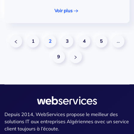
Voir plus
1
2
3
4
5
…
9
Depuis 2014, WebServices propose le meilleur des
solutions IT aux entreprises Algériennes avec un service
client toujours à l’écoute.