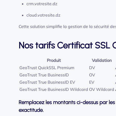
crm.votresite.dz
cloud.votresite.dz
Cette solution simplifie la gestion de la sécurité d
Nos tarifs Certificat SSL
Produit
Validation
GeoTrust QuickSSL Premium
DV
GeoTrust True BusinessID
OV
GeoTrust True BusinessID EV
EV
GeoTrust True BusinessID Wildcard
OV Wildcard
Remplacez les montants ci-dessus par les p
exactitude.