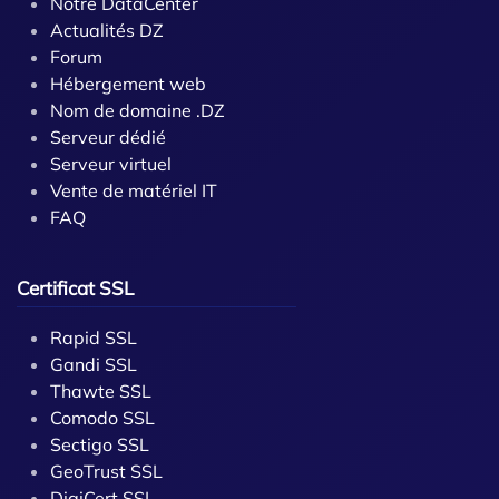
Notre DataCenter
Actualités DZ
Forum
Hébergement web
Nom de domaine .DZ
Serveur dédié
Serveur virtuel
Vente de matériel IT
FAQ
Certificat SSL
Rapid SSL
Gandi SSL
Thawte SSL
Comodo SSL
Sectigo SSL
GeoTrust SSL
DigiCert SSL