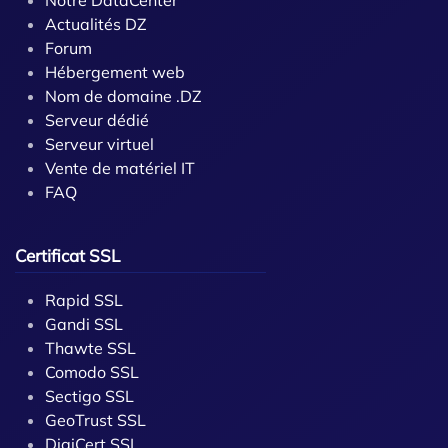
Notre DataCenter
Actualités DZ
Forum
Hébergement web
Nom de domaine .DZ
Serveur dédié
Serveur virtuel
Vente de matériel IT
FAQ
Certificat SSL
Rapid SSL
Gandi SSL
Thawte SSL
Comodo SSL
Sectigo SSL
GeoTrust SSL
DigiCert SSL