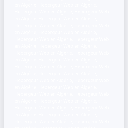
en Algérie, Hebergeur Web en Algérie,
Hebergeur Web en Algérie, Hebergeur Web
en Algérie, Hebergeur Web en Algérie,
Hebergeur Web en Algérie, Hebergeur Web
en Algérie, Hebergeur Web en Algérie,
Hebergeur Web en Algérie, Hebergeur Web
en Algérie, Hebergeur Web en Algérie,
Hebergeur Web en Algérie, Hebergeur Web
en Algérie, Hebergeur Web en Algérie,
Hebergeur Web en Algérie, Hebergeur Web
en Algérie, Hebergeur Web en Algérie,
Hebergeur Web en Algérie, Hebergeur Web
en Algérie, Hebergeur Web en Algérie,
Hebergeur Web en Algérie, Hebergeur Web
en Algérie, Hebergeur Web en Algérie,
Hebergeur Web en Algérie, Hebergeur Web
en Algérie, Hebergeur Web en Algérie,
Hebergeur Web en Algérie, Hebergeur Web