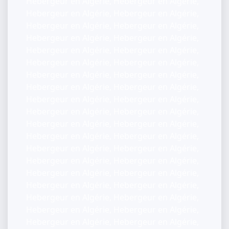
Hebergeur en Algérie, Hebergeur en Algérie,
Hebergeur en Algérie, Hebergeur en Algérie,
Hebergeur en Algérie, Hebergeur en Algérie,
Hebergeur en Algérie, Hebergeur en Algérie,
Hebergeur en Algérie, Hebergeur en Algérie,
Hebergeur en Algérie, Hebergeur en Algérie,
Hebergeur en Algérie, Hebergeur en Algérie,
Hebergeur en Algérie, Hebergeur en Algérie,
Hebergeur en Algérie, Hebergeur en Algérie,
Hebergeur en Algérie, Hebergeur en Algérie,
Hebergeur en Algérie, Hebergeur en Algérie,
Hebergeur en Algérie, Hebergeur en Algérie,
Hebergeur en Algérie, Hebergeur en Algérie,
Hebergeur en Algérie, Hebergeur en Algérie,
Hebergeur en Algérie, Hebergeur en Algérie,
Hebergeur en Algérie, Hebergeur en Algérie,
Hebergeur en Algérie, Hebergeur en Algérie,
Hebergeur en Algérie, Hebergeur en Algérie,
Hebergeur en Algérie, Hebergeur en Algérie,