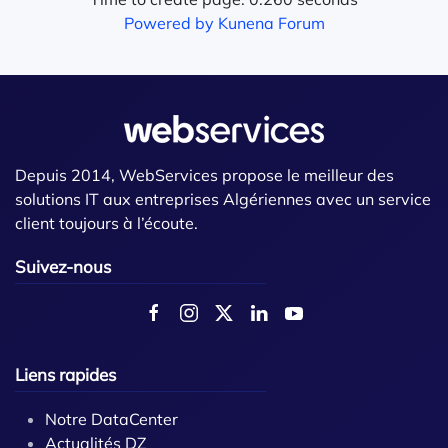
Powered by
Kunena Forum
Depuis 2014, WebServices propose le meilleur des
solutions IT aux entreprises Algériennes avec un service
client toujours à l’écoute.
Suivez-nous
Liens rapides
Notre DataCenter
Actualités DZ