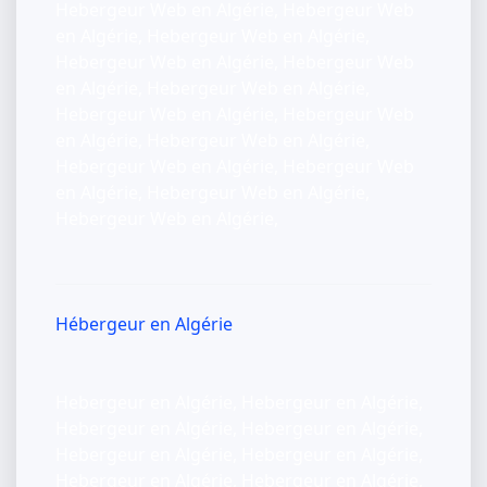
Hebergeur Web en Algérie, Hebergeur Web
en Algérie, Hebergeur Web en Algérie,
Hebergeur Web en Algérie, Hebergeur Web
en Algérie, Hebergeur Web en Algérie,
Hebergeur Web en Algérie, Hebergeur Web
en Algérie, Hebergeur Web en Algérie,
Hebergeur Web en Algérie, Hebergeur Web
en Algérie, Hebergeur Web en Algérie,
Hebergeur Web en Algérie,
Hébergeur en Algérie
Hebergeur en Algérie, Hebergeur en Algérie,
Hebergeur en Algérie, Hebergeur en Algérie,
Hebergeur en Algérie, Hebergeur en Algérie,
Hebergeur en Algérie, Hebergeur en Algérie,