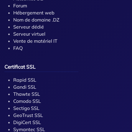
Forum
Hébergement web
Nom de domaine .DZ
Serveur dédié
Serveur virtuel
Vente de matériel IT
FAQ
Certificat SSL
Rapid SSL
Gandi SSL
Thawte SSL
Comodo SSL
Sectigo SSL
GeoTrust SSL
DigiCert SSL
Symantec SSL