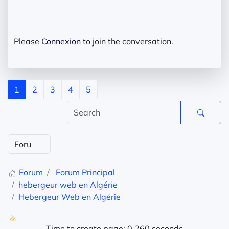
Please
Connexion
to join the conversation.
1
2
3
4
5
Forum
Forum Principal
hebergeur web en Algérie
Hebergeur Web en Algérie
Time to create page: 0.260 seconds