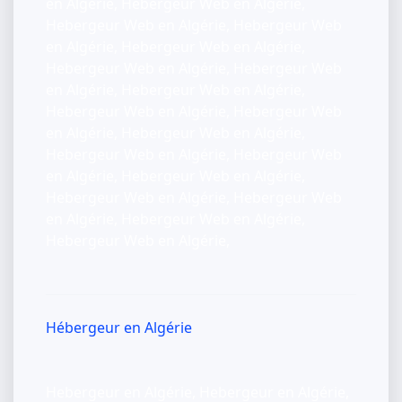
en Algérie, Hebergeur Web en Algérie,
Hebergeur Web en Algérie, Hebergeur Web
en Algérie, Hebergeur Web en Algérie,
Hebergeur Web en Algérie, Hebergeur Web
en Algérie, Hebergeur Web en Algérie,
Hebergeur Web en Algérie, Hebergeur Web
en Algérie, Hebergeur Web en Algérie,
Hebergeur Web en Algérie, Hebergeur Web
en Algérie, Hebergeur Web en Algérie,
Hebergeur Web en Algérie, Hebergeur Web
en Algérie, Hebergeur Web en Algérie,
Hebergeur Web en Algérie,
Hébergeur en Algérie
Hebergeur en Algérie, Hebergeur en Algérie,