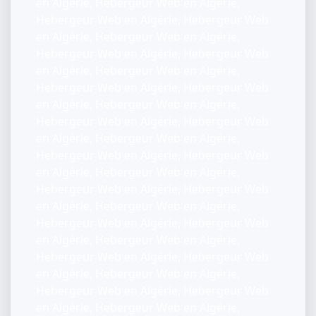
en Algérie, Hebergeur Web en Algérie,
Hebergeur Web en Algérie, Hebergeur Web
en Algérie, Hebergeur Web en Algérie,
Hebergeur Web en Algérie, Hebergeur Web
en Algérie, Hebergeur Web en Algérie,
Hebergeur Web en Algérie, Hebergeur Web
en Algérie, Hebergeur Web en Algérie,
Hebergeur Web en Algérie, Hebergeur Web
en Algérie, Hebergeur Web en Algérie,
Hebergeur Web en Algérie, Hebergeur Web
en Algérie, Hebergeur Web en Algérie,
Hebergeur Web en Algérie, Hebergeur Web
en Algérie, Hebergeur Web en Algérie,
Hebergeur Web en Algérie, Hebergeur Web
en Algérie, Hebergeur Web en Algérie,
Hebergeur Web en Algérie, Hebergeur Web
en Algérie, Hebergeur Web en Algérie,
Hebergeur Web en Algérie, Hebergeur Web
en Algérie, Hebergeur Web en Algérie,