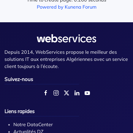
Powered by
Kunena Forum
Depuis 2014, WebServices propose le meilleur des
solutions IT aux entreprises Algériennes avec un service
client toujours à l’écoute.
Suivez-nous
Liens rapides
Notre DataCenter
Actualités DZ