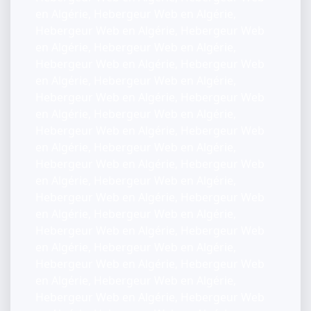
en Algérie, Hebergeur Web en Algérie,
Hebergeur Web en Algérie, Hebergeur Web
en Algérie, Hebergeur Web en Algérie,
Hebergeur Web en Algérie, Hebergeur Web
en Algérie, Hebergeur Web en Algérie,
Hebergeur Web en Algérie, Hebergeur Web
en Algérie, Hebergeur Web en Algérie,
Hebergeur Web en Algérie, Hebergeur Web
en Algérie, Hebergeur Web en Algérie,
Hebergeur Web en Algérie, Hebergeur Web
en Algérie, Hebergeur Web en Algérie,
Hebergeur Web en Algérie, Hebergeur Web
en Algérie, Hebergeur Web en Algérie,
Hebergeur Web en Algérie, Hebergeur Web
en Algérie, Hebergeur Web en Algérie,
Hebergeur Web en Algérie, Hebergeur Web
en Algérie, Hebergeur Web en Algérie,
Hebergeur Web en Algérie, Hebergeur Web