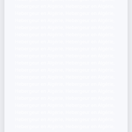
Hebergeur en Algérie, Hebergeur en Algérie,
Hebergeur en Algérie, Hebergeur en Algérie,
Hebergeur en Algérie, Hebergeur en Algérie,
Hebergeur en Algérie, Hebergeur en Algérie,
Hebergeur en Algérie, Hebergeur en Algérie,
Hebergeur en Algérie, Hebergeur en Algérie,
Hebergeur en Algérie, Hebergeur en Algérie,
Hebergeur en Algérie, Hebergeur en Algérie,
Hebergeur en Algérie, Hebergeur en Algérie,
Hebergeur en Algérie, Hebergeur en Algérie,
Hebergeur en Algérie, Hebergeur en Algérie,
Hebergeur en Algérie, Hebergeur en Algérie,
Hebergeur en Algérie, Hebergeur en Algérie,
Hebergeur en Algérie, Hebergeur en Algérie,
Hebergeur en Algérie, Hebergeur en Algérie,
Hebergeur en Algérie, Hebergeur en Algérie,
Hebergeur en Algérie, Hebergeur en Algérie,
Hebergeur en Algérie, Hebergeur en Algérie,