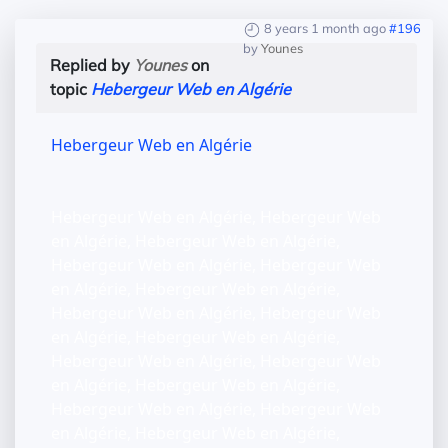
8 years 1 month ago
#196
by
Younes
Replied by
Younes
on
topic
Hebergeur Web en Algérie
Hebergeur Web en Algérie
Hebergeur Web en Algérie, Hebergeur Web
en Algérie, Hebergeur Web en Algérie,
Hebergeur Web en Algérie, Hebergeur Web
en Algérie, Hebergeur Web en Algérie,
Hebergeur Web en Algérie, Hebergeur Web
en Algérie, Hebergeur Web en Algérie,
Hebergeur Web en Algérie, Hebergeur Web
en Algérie, Hebergeur Web en Algérie,
Hebergeur Web en Algérie, Hebergeur Web
en Algérie, Hebergeur Web en Algérie,