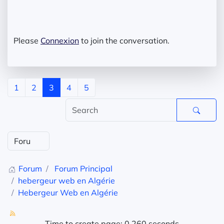
Please
Connexion
to join the conversation.
1
2
3
4
5
Forum
Forum Principal
hebergeur web en Algérie
Hebergeur Web en Algérie
Time to create page: 0.260 seconds