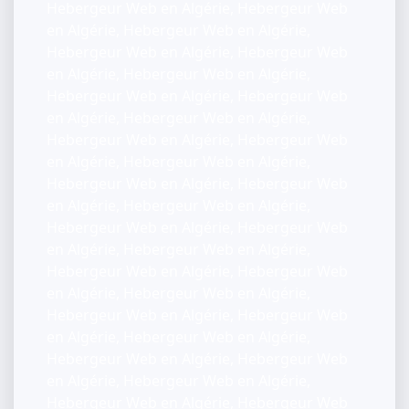
Hebergeur Web en Algérie, Hebergeur Web
en Algérie, Hebergeur Web en Algérie,
Hebergeur Web en Algérie, Hebergeur Web
en Algérie, Hebergeur Web en Algérie,
Hebergeur Web en Algérie, Hebergeur Web
en Algérie, Hebergeur Web en Algérie,
Hebergeur Web en Algérie, Hebergeur Web
en Algérie, Hebergeur Web en Algérie,
Hebergeur Web en Algérie, Hebergeur Web
en Algérie, Hebergeur Web en Algérie,
Hebergeur Web en Algérie, Hebergeur Web
en Algérie, Hebergeur Web en Algérie,
Hebergeur Web en Algérie, Hebergeur Web
en Algérie, Hebergeur Web en Algérie,
Hebergeur Web en Algérie, Hebergeur Web
en Algérie, Hebergeur Web en Algérie,
Hebergeur Web en Algérie, Hebergeur Web
en Algérie, Hebergeur Web en Algérie,
Hebergeur Web en Algérie, Hebergeur Web