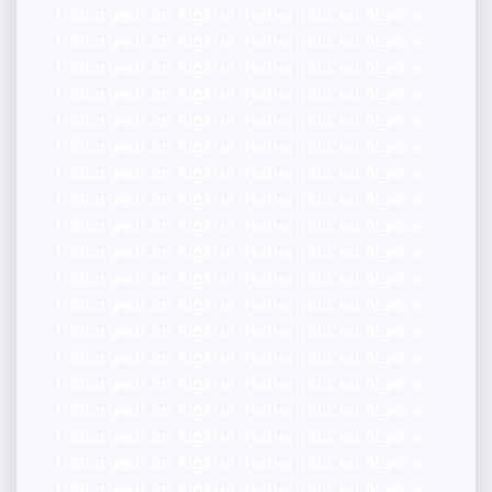
Hebergeur en Algérie, Hebergeur en Algérie,
Hebergeur en Algérie, Hebergeur en Algérie,
Hebergeur en Algérie, Hebergeur en Algérie,
Hebergeur en Algérie, Hebergeur en Algérie,
Hebergeur en Algérie, Hebergeur en Algérie,
Hebergeur en Algérie, Hebergeur en Algérie,
Hebergeur en Algérie, Hebergeur en Algérie,
Hebergeur en Algérie, Hebergeur en Algérie,
Hebergeur en Algérie, Hebergeur en Algérie,
Hebergeur en Algérie, Hebergeur en Algérie,
Hebergeur en Algérie, Hebergeur en Algérie,
Hebergeur en Algérie, Hebergeur en Algérie,
Hebergeur en Algérie, Hebergeur en Algérie,
Hebergeur en Algérie, Hebergeur en Algérie,
Hebergeur en Algérie, Hebergeur en Algérie,
Hebergeur en Algérie, Hebergeur en Algérie,
Hebergeur en Algérie, Hebergeur en Algérie,
Hebergeur en Algérie, Hebergeur en Algérie,
Hebergeur en Algérie, Hebergeur en Algérie,