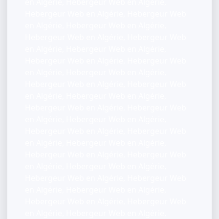
en Algérie, Hebergeur Web en Algérie,
Hebergeur Web en Algérie, Hebergeur Web
en Algérie, Hebergeur Web en Algérie,
Hebergeur Web en Algérie, Hebergeur Web
en Algérie, Hebergeur Web en Algérie,
Hebergeur Web en Algérie, Hebergeur Web
en Algérie, Hebergeur Web en Algérie,
Hebergeur Web en Algérie, Hebergeur Web
en Algérie, Hebergeur Web en Algérie,
Hebergeur Web en Algérie, Hebergeur Web
en Algérie, Hebergeur Web en Algérie,
Hebergeur Web en Algérie, Hebergeur Web
en Algérie, Hebergeur Web en Algérie,
Hebergeur Web en Algérie, Hebergeur Web
en Algérie, Hebergeur Web en Algérie,
Hebergeur Web en Algérie, Hebergeur Web
en Algérie, Hebergeur Web en Algérie,
Hebergeur Web en Algérie, Hebergeur Web
en Algérie, Hebergeur Web en Algérie,