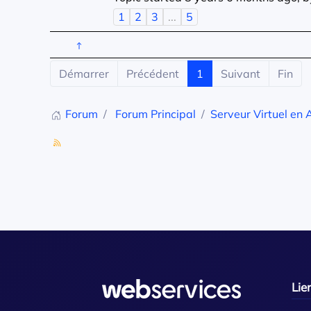
1
2
3
...
5
Démarrer
Précédent
1
Suivant
Fin
Forum
Forum Principal
Serveur Virtuel en 
Lie