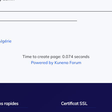
Algérie
Time to create page: 0.074 seconds
Powered by
Kunena Forum
ns rapides
Certificat SSL