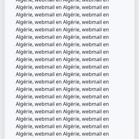
Algérie, webmail en Algérie, webmail en
Algérie, webmail en Algérie, webmail en
Algérie, webmail en Algérie, webmail en
Algérie, webmail en Algérie, webmail en
Algérie, webmail en Algérie, webmail en
Algérie, webmail en Algérie, webmail en
Algérie, webmail en Algérie, webmail en
Algérie, webmail en Algérie, webmail en
Algérie, webmail en Algérie, webmail en
Algérie, webmail en Algérie, webmail en
Algérie, webmail en Algérie, webmail en
Algérie, webmail en Algérie, webmail en
Algérie, webmail en Algérie, webmail en
Algérie, webmail en Algérie, webmail en
Algérie, webmail en Algérie, webmail en
Algérie, webmail en Algérie, webmail en
Algérie, webmail en Algérie, webmail en
Algérie, webmail en Algérie, webmail en