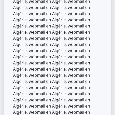
Algérie, webmail en Algérie, webmail en
Algérie, webmail en Algérie, webmail en
Algérie, webmail en Algérie, webmail en
Algérie, webmail en Algérie, webmail en
Algérie, webmail en Algérie, webmail en
Algérie, webmail en Algérie, webmail en
Algérie, webmail en Algérie, webmail en
Algérie, webmail en Algérie, webmail en
Algérie, webmail en Algérie, webmail en
Algérie, webmail en Algérie, webmail en
Algérie, webmail en Algérie, webmail en
Algérie, webmail en Algérie, webmail en
Algérie, webmail en Algérie, webmail en
Algérie, webmail en Algérie, webmail en
Algérie, webmail en Algérie, webmail en
Algérie, webmail en Algérie, webmail en
Algérie, webmail en Algérie, webmail en
Algérie, webmail en Algérie, webmail en
Algérie, webmail en Algérie, webmail en