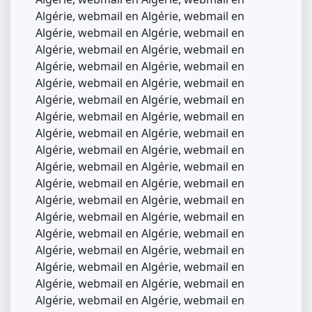
Algérie, webmail en Algérie, webmail en
Algérie, webmail en Algérie, webmail en
Algérie, webmail en Algérie, webmail en
Algérie, webmail en Algérie, webmail en
Algérie, webmail en Algérie, webmail en
Algérie, webmail en Algérie, webmail en
Algérie, webmail en Algérie, webmail en
Algérie, webmail en Algérie, webmail en
Algérie, webmail en Algérie, webmail en
Algérie, webmail en Algérie, webmail en
Algérie, webmail en Algérie, webmail en
Algérie, webmail en Algérie, webmail en
Algérie, webmail en Algérie, webmail en
Algérie, webmail en Algérie, webmail en
Algérie, webmail en Algérie, webmail en
Algérie, webmail en Algérie, webmail en
Algérie, webmail en Algérie, webmail en
Algérie, webmail en Algérie, webmail en