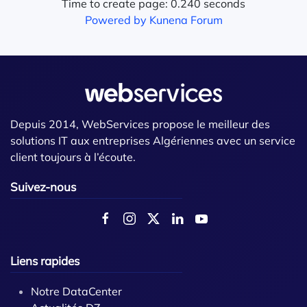
Time to create page: 0.240 seconds
Powered by
Kunena Forum
Depuis 2014, WebServices propose le meilleur des
solutions IT aux entreprises Algériennes avec un service
client toujours à l’écoute.
Suivez-nous
Liens rapides
Notre DataCenter