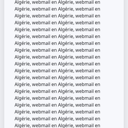
Algérie, webmail en Algérie, webmail en
Algérie, webmail en Algérie, webmail en
Algérie, webmail en Algérie, webmail en
Algérie, webmail en Algérie, webmail en
Algérie, webmail en Algérie, webmail en
Algérie, webmail en Algérie, webmail en
Algérie, webmail en Algérie, webmail en
Algérie, webmail en Algérie, webmail en
Algérie, webmail en Algérie, webmail en
Algérie, webmail en Algérie, webmail en
Algérie, webmail en Algérie, webmail en
Algérie, webmail en Algérie, webmail en
Algérie, webmail en Algérie, webmail en
Algérie, webmail en Algérie, webmail en
Algérie, webmail en Algérie, webmail en
Algérie, webmail en Algérie, webmail en
Algérie, webmail en Algérie, webmail en
Algérie, webmail en Algérie, webmail en
Algérie, webmail en Algérie, webmail en