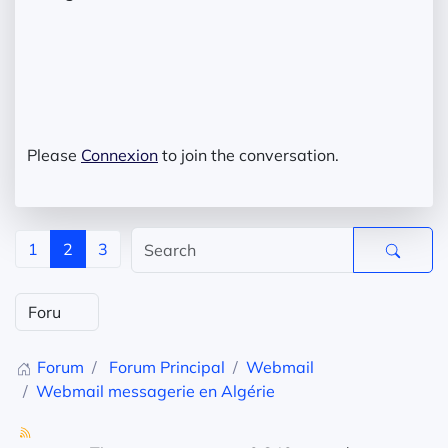
Please
Connexion
to join the conversation.
1
2
3
Forum
Forum Principal
Webmail
Webmail messagerie en Algérie