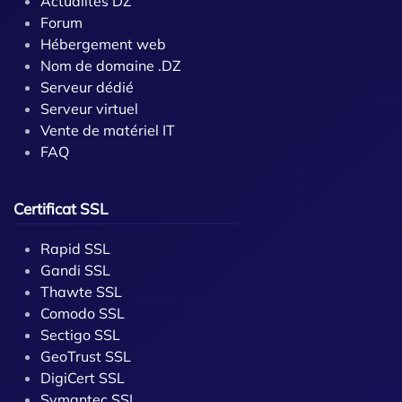
Actualités DZ
Forum
Hébergement web
Nom de domaine .DZ
Serveur dédié
Serveur virtuel
Vente de matériel IT
FAQ
Certificat SSL
Rapid SSL
Gandi SSL
Thawte SSL
Comodo SSL
Sectigo SSL
GeoTrust SSL
DigiCert SSL
Symantec SSL