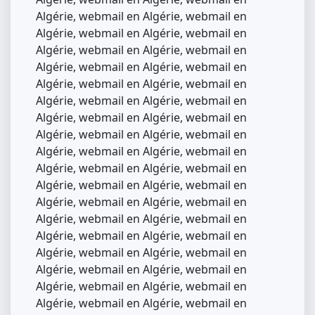
Algérie, webmail en Algérie, webmail en
Algérie, webmail en Algérie, webmail en
Algérie, webmail en Algérie, webmail en
Algérie, webmail en Algérie, webmail en
Algérie, webmail en Algérie, webmail en
Algérie, webmail en Algérie, webmail en
Algérie, webmail en Algérie, webmail en
Algérie, webmail en Algérie, webmail en
Algérie, webmail en Algérie, webmail en
Algérie, webmail en Algérie, webmail en
Algérie, webmail en Algérie, webmail en
Algérie, webmail en Algérie, webmail en
Algérie, webmail en Algérie, webmail en
Algérie, webmail en Algérie, webmail en
Algérie, webmail en Algérie, webmail en
Algérie, webmail en Algérie, webmail en
Algérie, webmail en Algérie, webmail en
Algérie, webmail en Algérie, webmail en