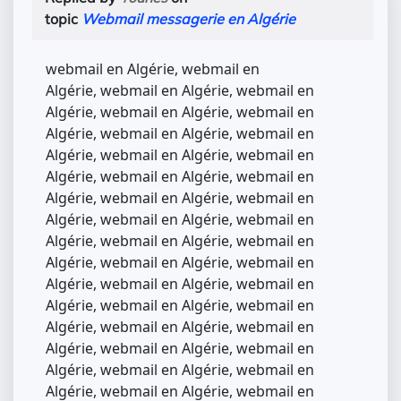
topic
Webmail messagerie en Algérie
webmail en Algérie, webmail en
Algérie, webmail en Algérie, webmail en
Algérie, webmail en Algérie, webmail en
Algérie, webmail en Algérie, webmail en
Algérie, webmail en Algérie, webmail en
Algérie, webmail en Algérie, webmail en
Algérie, webmail en Algérie, webmail en
Algérie, webmail en Algérie, webmail en
Algérie, webmail en Algérie, webmail en
Algérie, webmail en Algérie, webmail en
Algérie, webmail en Algérie, webmail en
Algérie, webmail en Algérie, webmail en
Algérie, webmail en Algérie, webmail en
Algérie, webmail en Algérie, webmail en
Algérie, webmail en Algérie, webmail en
Algérie, webmail en Algérie, webmail en