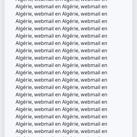
Algérie, webmail en Algérie, webmail en
Algérie, webmail en Algérie, webmail en
Algérie, webmail en Algérie, webmail en
Algérie, webmail en Algérie, webmail en
Algérie, webmail en Algérie, webmail en
Algérie, webmail en Algérie, webmail en
Algérie, webmail en Algérie, webmail en
Algérie, webmail en Algérie, webmail en
Algérie, webmail en Algérie, webmail en
Algérie, webmail en Algérie, webmail en
Algérie, webmail en Algérie, webmail en
Algérie, webmail en Algérie, webmail en
Algérie, webmail en Algérie, webmail en
Algérie, webmail en Algérie, webmail en
Algérie, webmail en Algérie, webmail en
Algérie, webmail en Algérie, webmail en
Algérie, webmail en Algérie, webmail en
Algérie, webmail en Algérie, webmail en