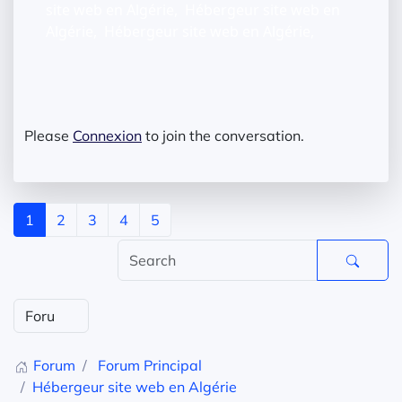
site web en Algérie, Hébergeur site web en
Algérie, Hébergeur site web en Algérie,
Please
Connexion
to join the conversation.
1
2
3
4
5
Forum
Forum Principal
Hébergeur site web en Algérie