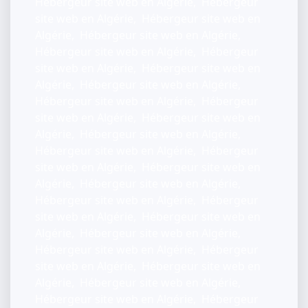
Hébergeur site web en Algérie, Hébergeur
site web en Algérie, Hébergeur site web en
Algérie, Hébergeur site web en Algérie,
Hébergeur site web en Algérie, Hébergeur
site web en Algérie, Hébergeur site web en
Algérie, Hébergeur site web en Algérie,
Hébergeur site web en Algérie, Hébergeur
site web en Algérie, Hébergeur site web en
Algérie, Hébergeur site web en Algérie,
Hébergeur site web en Algérie, Hébergeur
site web en Algérie, Hébergeur site web en
Algérie, Hébergeur site web en Algérie,
Hébergeur site web en Algérie, Hébergeur
site web en Algérie, Hébergeur site web en
Algérie, Hébergeur site web en Algérie,
Hébergeur site web en Algérie, Hébergeur
site web en Algérie, Hébergeur site web en
Algérie, Hébergeur site web en Algérie,
Hébergeur site web en Algérie, Hébergeur