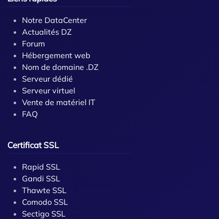
Notre DataCenter
Actualités DZ
Forum
Hébergement web
Nom de domaine .DZ
Serveur dédié
Serveur virtuel
Vente de matériel IT
FAQ
Certificat SSL
Rapid SSL
Gandi SSL
Thawte SSL
Comodo SSL
Sectigo SSL