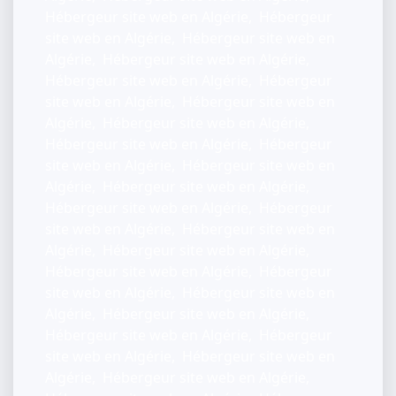
Hébergeur site web en Algérie, Hébergeur
site web en Algérie, Hébergeur site web en
Algérie, Hébergeur site web en Algérie,
Hébergeur site web en Algérie, Hébergeur
site web en Algérie, Hébergeur site web en
Algérie, Hébergeur site web en Algérie,
Hébergeur site web en Algérie, Hébergeur
site web en Algérie, Hébergeur site web en
Algérie, Hébergeur site web en Algérie,
Hébergeur site web en Algérie, Hébergeur
site web en Algérie, Hébergeur site web en
Algérie, Hébergeur site web en Algérie,
Hébergeur site web en Algérie, Hébergeur
site web en Algérie, Hébergeur site web en
Algérie, Hébergeur site web en Algérie,
Hébergeur site web en Algérie, Hébergeur
site web en Algérie, Hébergeur site web en
Algérie, Hébergeur site web en Algérie,