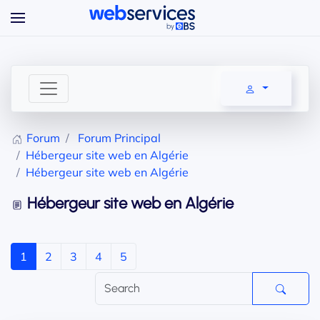
Accéder au contenu principal
Forum
Forum Principal
Hébergeur site web en Algérie
Hébergeur site web en Algérie
Hébergeur site web en Algérie
1
2
3
4
5