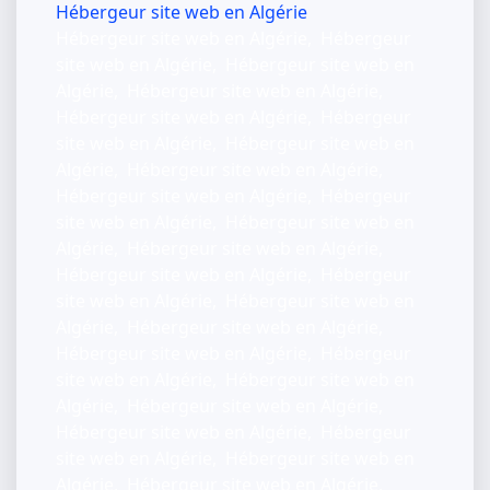
Hébergeur site web en Algérie
Hébergeur site web en Algérie, Hébergeur
site web en Algérie, Hébergeur site web en
Algérie, Hébergeur site web en Algérie,
Hébergeur site web en Algérie, Hébergeur
site web en Algérie, Hébergeur site web en
Algérie, Hébergeur site web en Algérie,
Hébergeur site web en Algérie, Hébergeur
site web en Algérie, Hébergeur site web en
Algérie, Hébergeur site web en Algérie,
Hébergeur site web en Algérie, Hébergeur
site web en Algérie, Hébergeur site web en
Algérie, Hébergeur site web en Algérie,
Hébergeur site web en Algérie, Hébergeur
site web en Algérie, Hébergeur site web en
Algérie, Hébergeur site web en Algérie,
Hébergeur site web en Algérie, Hébergeur
site web en Algérie, Hébergeur site web en
Algérie, Hébergeur site web en Algérie,