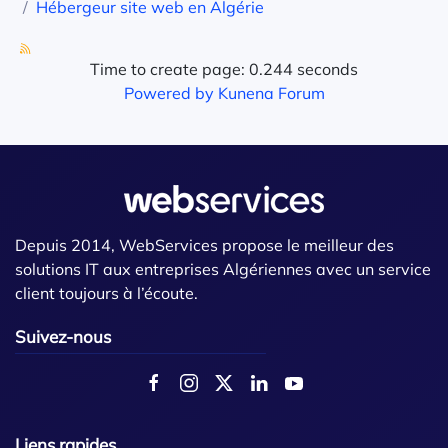
Hébergeur site web en Algérie
Time to create page: 0.244 seconds
Powered by
Kunena Forum
Depuis 2014, WebServices propose le meilleur des
solutions IT aux entreprises Algériennes avec un service
client toujours à l’écoute.
Suivez-nous
Liens rapides