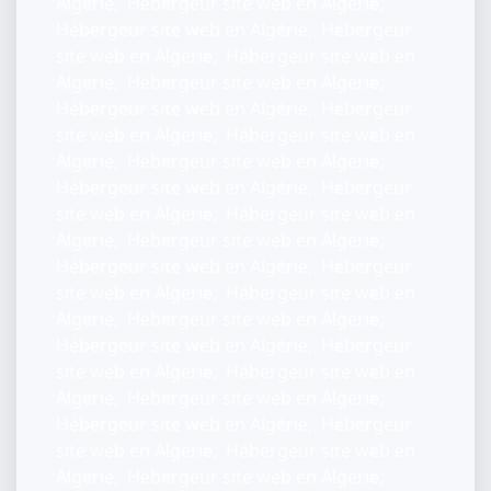
Algérie, Hébergeur site web en Algérie,
Hébergeur site web en Algérie, Hébergeur
site web en Algérie, Hébergeur site web en
Algérie, Hébergeur site web en Algérie,
Hébergeur site web en Algérie, Hébergeur
site web en Algérie, Hébergeur site web en
Algérie, Hébergeur site web en Algérie,
Hébergeur site web en Algérie, Hébergeur
site web en Algérie, Hébergeur site web en
Algérie, Hébergeur site web en Algérie,
Hébergeur site web en Algérie, Hébergeur
site web en Algérie, Hébergeur site web en
Algérie, Hébergeur site web en Algérie,
Hébergeur site web en Algérie, Hébergeur
site web en Algérie, Hébergeur site web en
Algérie, Hébergeur site web en Algérie,
Hébergeur site web en Algérie, Hébergeur
site web en Algérie, Hébergeur site web en
Algérie, Hébergeur site web en Algérie,