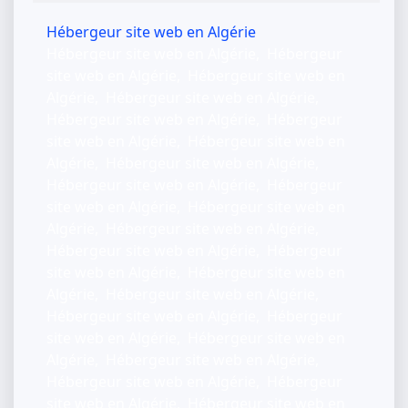
Hébergeur site web en Algérie
Hébergeur site web en Algérie, Hébergeur
site web en Algérie, Hébergeur site web en
Algérie, Hébergeur site web en Algérie,
Hébergeur site web en Algérie, Hébergeur
site web en Algérie, Hébergeur site web en
Algérie, Hébergeur site web en Algérie,
Hébergeur site web en Algérie, Hébergeur
site web en Algérie, Hébergeur site web en
Algérie, Hébergeur site web en Algérie,
Hébergeur site web en Algérie, Hébergeur
site web en Algérie, Hébergeur site web en
Algérie, Hébergeur site web en Algérie,
Hébergeur site web en Algérie, Hébergeur
site web en Algérie, Hébergeur site web en
Algérie, Hébergeur site web en Algérie,
Hébergeur site web en Algérie, Hébergeur
site web en Algérie, Hébergeur site web en