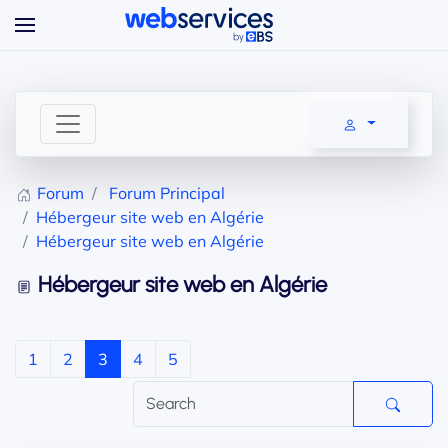
Accéder au contenu principal
Forum
Forum Principal
Hébergeur site web en Algérie
Hébergeur site web en Algérie
Hébergeur site web en Algérie
1
2
3
4
5