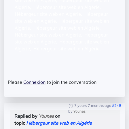
site web en Algérie, Hébergeur site web en
Algérie, Hébergeur site web en Algérie,
Hébergeur site web en Algérie, Hébergeur
site web en Algérie, Hébergeur site web en
Algérie, Hébergeur site web en Algérie,
Hébergeur site web en Algérie, Hébergeur
site web en Algérie, Hébergeur site web en
Algérie, Hébergeur site web en Algérie,
Please
Connexion
to join the conversation.
7 years 7 months ago
#248
by
Younes
Replied by
Younes
on
topic
Hébergeur site web en Algérie