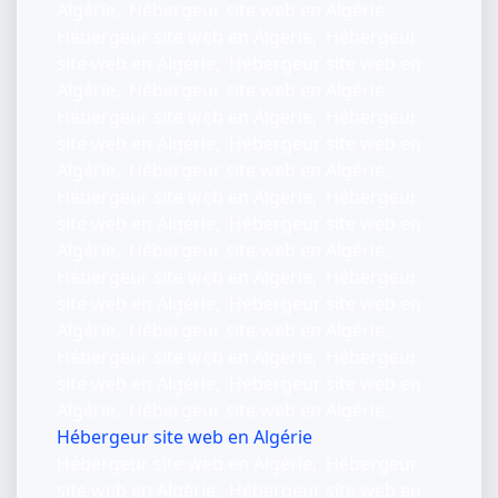
Algérie, Hébergeur site web en Algérie,
Hébergeur site web en Algérie, Hébergeur
site web en Algérie, Hébergeur site web en
Algérie, Hébergeur site web en Algérie,
Hébergeur site web en Algérie, Hébergeur
site web en Algérie, Hébergeur site web en
Algérie, Hébergeur site web en Algérie,
Hébergeur site web en Algérie, Hébergeur
site web en Algérie, Hébergeur site web en
Algérie, Hébergeur site web en Algérie,
Hébergeur site web en Algérie, Hébergeur
site web en Algérie, Hébergeur site web en
Algérie, Hébergeur site web en Algérie,
Hébergeur site web en Algérie, Hébergeur
site web en Algérie, Hébergeur site web en
Algérie, Hébergeur site web en Algérie,
Hébergeur site web en Algérie
Hébergeur site web en Algérie, Hébergeur
site web en Algérie, Hébergeur site web en