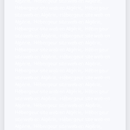
Algérie, Hébergeur site web en Algérie,
Hébergeur site web en Algérie, Hébergeur
site web en Algérie, Hébergeur site web en
Algérie, Hébergeur site web en Algérie,
Hébergeur site web en Algérie, Hébergeur
site web en Algérie, Hébergeur site web en
Algérie, Hébergeur site web en Algérie,
Hébergeur site web en Algérie, Hébergeur
site web en Algérie, Hébergeur site web en
Algérie, Hébergeur site web en Algérie,
Hébergeur site web en Algérie, Hébergeur
site web en Algérie, Hébergeur site web en
Algérie, Hébergeur site web en Algérie,
Hébergeur site web en Algérie, Hébergeur
site web en Algérie, Hébergeur site web en
Algérie, Hébergeur site web en Algérie,
Hébergeur site web en Algérie, Hébergeur
site web en Algérie, Hébergeur site web en
Algérie, Hébergeur site web en Algérie,