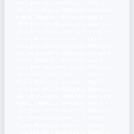
Hébergeur site web en Algérie, Hébergeur
site web en Algérie, Hébergeur site web en
Algérie, Hébergeur site web en Algérie,
Hébergeur site web en Algérie, Hébergeur
site web en Algérie, Hébergeur site web en
Algérie, Hébergeur site web en Algérie,
Hébergeur site web en Algérie, Hébergeur
site web en Algérie, Hébergeur site web en
Algérie, Hébergeur site web en Algérie,
Hébergeur site web en Algérie, Hébergeur
site web en Algérie, Hébergeur site web en
Algérie, Hébergeur site web en Algérie,
Hébergeur site web en Algérie, Hébergeur
site web en Algérie, Hébergeur site web en
Algérie, Hébergeur site web en Algérie,
Hébergeur site web en Algérie, Hébergeur
site web en Algérie, Hébergeur site web en
Algérie, Hébergeur site web en Algérie,
Hébergeur site web en Algérie, Hébergeur