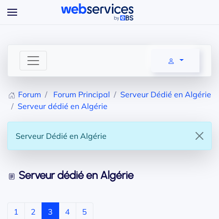
Accéder au contenu principal
Forum
Forum Principal
Serveur Dédié en Algérie
Serveur dédié en Algérie
Serveur Dédié en Algérie
Serveur dédié en Algérie
1
2
3
4
5