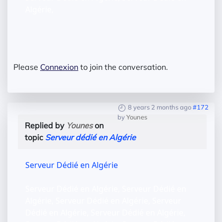
Algérie,
Please
Connexion
to join the conversation.
8 years 2 months ago
#172
by
Younes
Replied by
Younes
on
topic
Serveur dédié en Algérie
Serveur Dédié en Algérie
Serveur Dédié en Algérie, Serveur Dédié en
Algérie, Serveur Dédié en Algérie, Serveur
Dédié en Algérie, Serveur Dédié en Algérie,